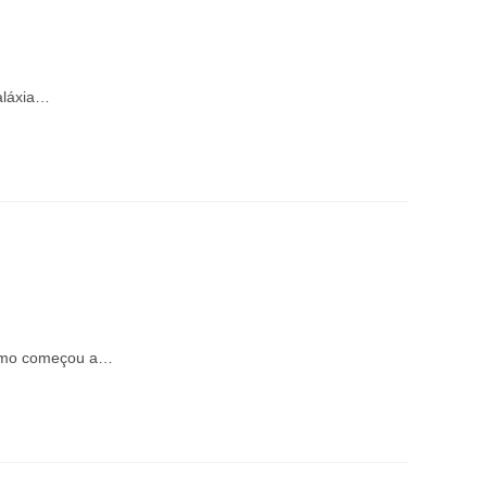
aláxia…
ermo começou a…