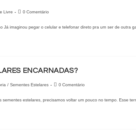
e Livre
0 Comentário
 imaginou pegar o celular e telefonar direto pra um ser de outra g
ELARES ENCARNADAS?
ria
/
Sementes Estelares
0 Comentário
s sementes estelares, precisamos voltar um pouco no tempo. Esse t