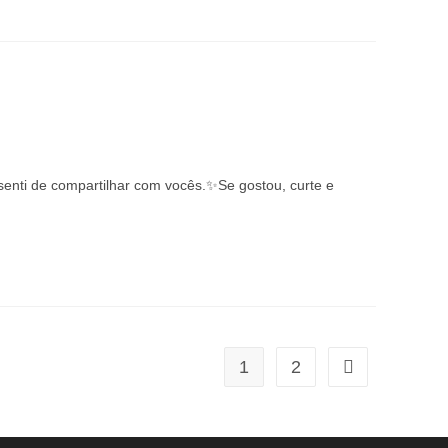
enti de compartilhar com vocês.✨Se gostou, curte e
1
2